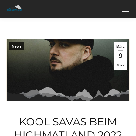
News
März
9
2022
KOOL SAVAS BEIM
HIGHMATLAND 2022