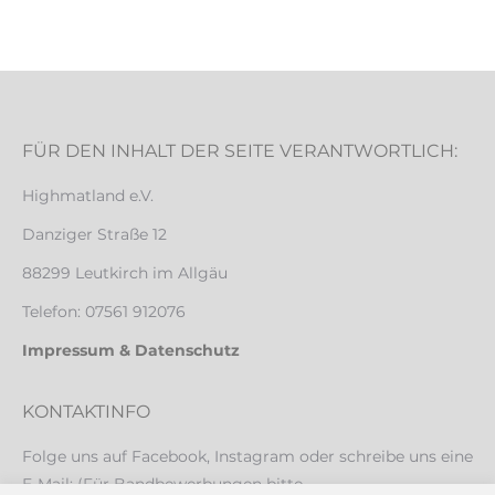
FÜR DEN INHALT DER SEITE VERANTWORTLICH:
Highmatland e.V.
Danziger Straße 12
88299 Leutkirch im Allgäu
Telefon: 07561 912076
Impressum & Datenschutz
KONTAKTINFO
Folge uns auf Facebook, Instagram oder schreibe uns eine
E-Mail: (Für Bandbewerbungen bitte